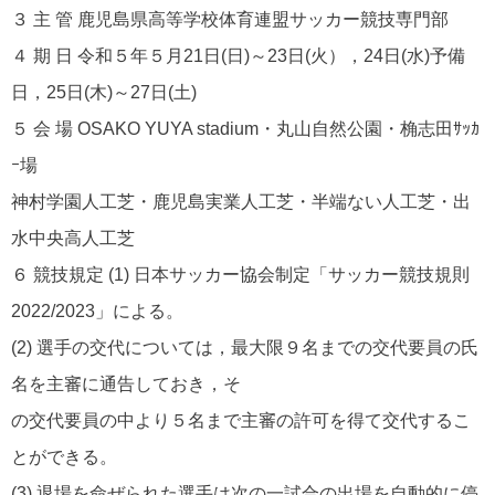
３ 主 管 鹿児島県高等学校体育連盟サッカー競技専門部
４ 期 日 令和５年５月21日(日)～23日(火），24日(水)予備
日，25日(木)～27日(土)
５ 会 場 OSAKO YUYA stadium・丸山自然公園・桷志田ｻｯｶ
ｰ場
神村学園人工芝・鹿児島実業人工芝・半端ない人工芝・出
水中央高人工芝
６ 競技規定 (1) 日本サッカー協会制定「サッカー競技規則
2022/2023」による。
(2) 選手の交代については，最大限９名までの交代要員の氏
名を主審に通告しておき，そ
の交代要員の中より５名まで主審の許可を得て交代するこ
とができる。
(3) 退場を命ぜられた選手は次の一試合の出場を自動的に停