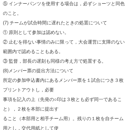
⑤ インナーパンツを使用する場合は，必ずショーツと同色
のこと。
(7) チームが試合時間に遅れたときの処置について
① 原則として参加は認めない。
② 止むを得ない事情のみに限って，大会運営に支障のない
範囲内で認めることもある。
③ 監督，部長の遅刻も同様の考え方で処置する。
(8)メンバー票の提出方法について
所定の参加申込書内にあるメンバー票を１試合につき３枚
プリントアウトし，必要
事項を記入の上（先発の○印は３枚とも必ず同一であるこ
と），２枚を本部に提出す
ること（本部用と相手チーム用）。残りの１枚を自チーム
用とし，交代用紙として使