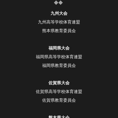
大会概要
女子 組合せ/結果
組合せ・結果
九州大会
女子 ライブ配信一覧
九州高等学校体育連盟
大会概要
女子 ハイライト動画
熊本県教育委員会
組合せ・結果
大会概要
ライブ配信
ライブ配信一覧
女子組合せ/結果
福岡県大会
ライブ配信
ハイライト動画一覧
福岡県高等学校体育連盟
福岡県教育委員会
佐賀県大会
佐賀県高等学校体育連盟
佐賀県教育委員会
熊本県大会