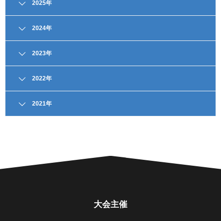
2025年
2024年
2023年
2022年
大会概要
2021年
組合せ・結果
大会概要
組合せ・結果
男子 大会概要
大会概要
男子 組合せ/結果
組合せ・結果
大会概要
男子 ライブ配信一覧
ライブ配信一覧
男子組合せ/結果
男子 ハイライト動画
大会概要
大会主催
ハイライト動画一覧
女子 大会概要
組合せ・結果