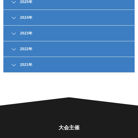
2025年
2024年
2023年
2022年
大会概要
2021年
組合せ・結果
大会概要
組合せ・結果
男子 大会概要
大会概要
男子 組合せ/結果
組合せ・結果
男子組合せ/結果
男子 ライブ配信一覧
ライブ配信
男子ライブ配信一覧
男子 ハイライト動画
大会概要
大会主催
ハイライト動画一覧
女子 大会概要
組合せ・結果