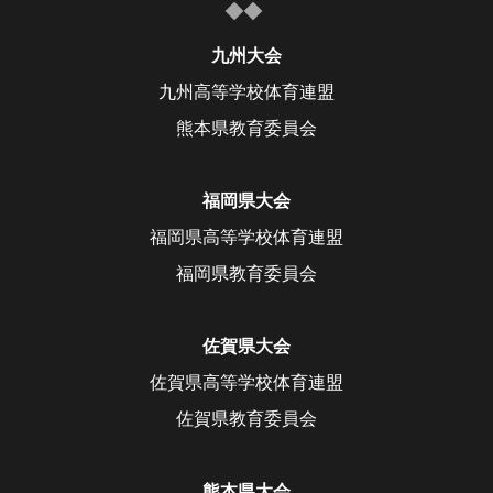
大会概要
女子 組合せ/結果
組合せ・結果
九州大会
女子 ライブ配信一覧
九州高等学校体育連盟
大会概要
女子 ハイライト動画
熊本県教育委員会
組合せ・結果
クラウドファンディング支援者様一覧
女子組合せ/結果
ライブ配信
ライブ配信
女子ライブ配信一覧
福岡県大会
ライブ配信
ハイライト動画一覧
福岡県高等学校体育連盟
福岡県教育委員会
佐賀県大会
佐賀県高等学校体育連盟
佐賀県教育委員会
熊本県大会