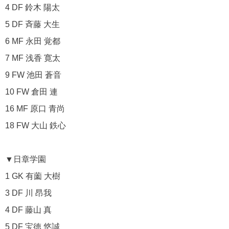
4 DF 鈴木 陽太
5 DF 斉藤 大生
6 MF 永田 覚都
7 MF 浅香 寛太
9 FW 池田 蒼音
10 FW 倉田 連
16 MF 原口 青尚
18 FW 大山 鉄心
▼日章学園
1 GK 有薗 大樹
3 DF 川 昂我
4 DF 藤山 真
5 DF 宝徳 悠誠