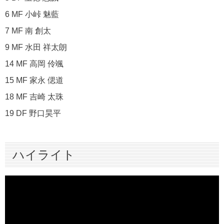
6 MF 小峠 魅藍
7 MF 南 創太
9 MF 水田 祥太朗
14 MF 高岡 伶颯
15 MF 家永 偲道
18 MF 吉崎 太珠
19 DF 野口昊平
ハイライト