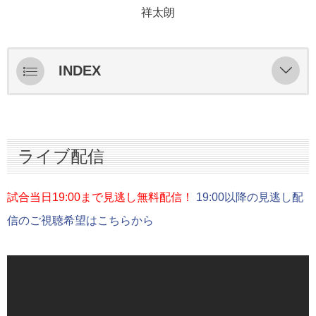
祥太朗
INDEX
ライブ配信
スターティングメンバー情報
ライブ配信
ハイライト
インタビュー
試合当日19:00まで見逃し無料配信！
19:00以降の見逃し配
信のご視聴希望はこちらから