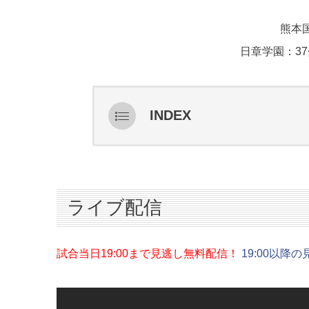
熊本国
日章学園：37
INDEX
ライブ配信
スターティングメンバー情報
ハイライト
ライブ配信
インタビュー
試合当日19:00まで見逃し無料配信！
19:00以