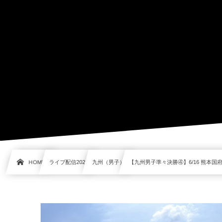
HOME
ライブ配信2024
九州（男子）
【九州男子準々決勝④】6/16 熊本国府 