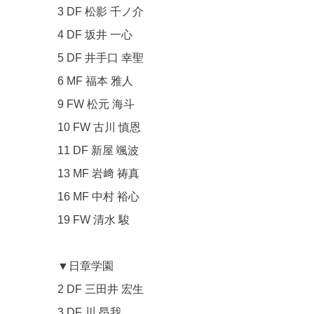
3 DF 松影 千ノ介
4 DF 坂井 一心
5 DF 井手口 幸聖
6 MF 福本 雅人
9 FW 松元 海斗
10 FW 古川 慎恩
11 DF 新屋 颯波
13 MF 岩﨑 祷真
16 MF 中村 裕心
19 FW 清水 駿
▼日章学園
2 DF 三田井 宏生
3 DF 川 昂我