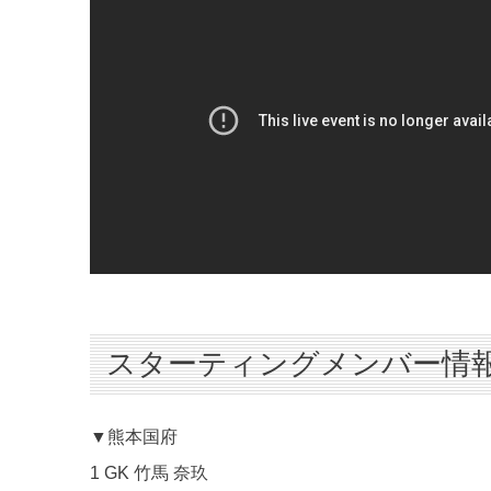
スターティングメンバー情
▼熊本国府
1 GK 竹馬 奈玖