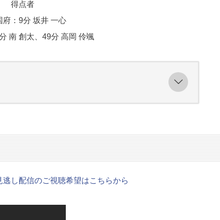
得点者
府：9分 坂井 一心
分 南 創太、49分 高岡 伶颯
降の見逃し配信のご視聴希望はこちらから