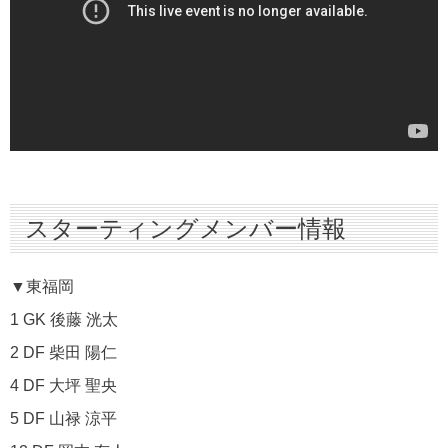
スターティングメンバー情報
▼東福岡
1 GK 後藤 洸太
2 DF 柴田 陽仁
4 DF 大坪 聖央
5 DF 山禄 涼平