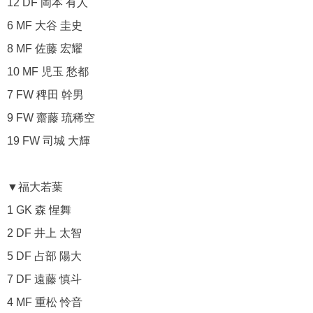
12 DF 岡本 有人
6 MF 大谷 圭史
8 MF 佐藤 宏耀
10 MF 児玉 愁都
7 FW 稗田 幹男
9 FW 齋藤 琉稀空
19 FW 司城 大輝
▼福大若葉
1 GK 森 惺舞
2 DF 井上 太智
5 DF 占部 陽大
7 DF 遠藤 慎斗
4 MF 重松 怜音