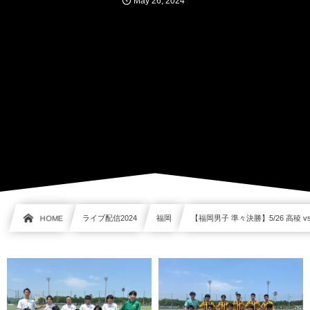
May
26
,
2024
HOME
ライブ配信2024
福岡
【福岡男子 準々決勝】5/26 高稜 