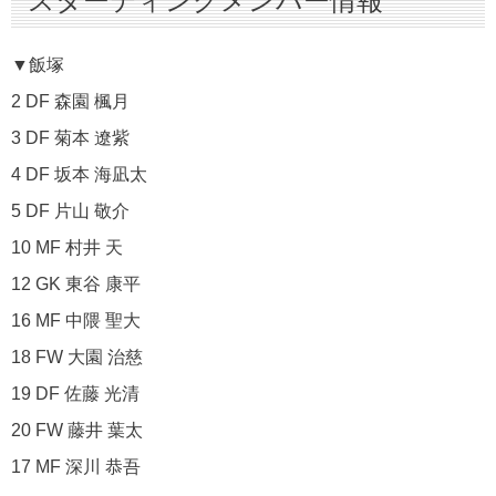
スターティングメンバー情報
▼飯塚
2 DF 森園 楓月
3 DF 菊本 遼紫
4 DF 坂本 海凪太
5 DF 片山 敬介
10 MF 村井 天
12 GK 東谷 康平
16 MF 中隈 聖大
18 FW 大園 治慈
19 DF 佐藤 光清
20 FW 藤井 葉太
17 MF 深川 恭吾