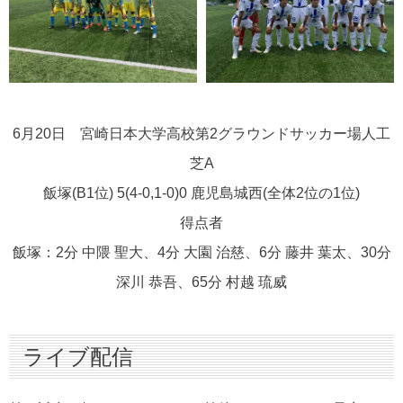
6月20日 宮崎日本大学高校第2グラウンドサッカー場人工
芝A
飯塚(B1位) 5(4-0,1-0)0 鹿児島城西(全体2位の1位)
得点者
飯塚：2分 中隈 聖大、4分 大園 治慈、6分 藤井 葉太、30分
深川 恭吾、65分 村越 琉威
ライブ配信