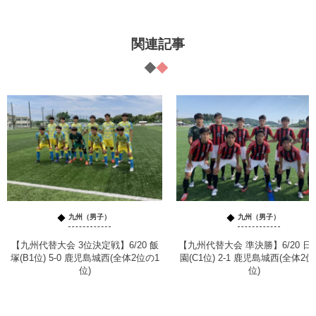
関連記事
九州（男子）
九州（男子）
【九州代替大会 3位決定戦】6/20 飯
【九州代替大会 準決勝】6/20 日
塚(B1位) 5-0 鹿児島城西(全体2位の1
園(C1位) 2-1 鹿児島城西(全体2位
位)
位)