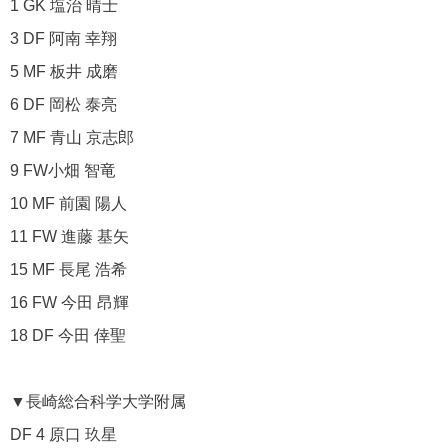
1 GK 塩治 晴士
3 DF 阿南 幸翔
5 MF 板井 成磨
6 DF 岡松 泰亮
7 MF 青山 京志郎
9 FW小畑 智竜
10 MF 前園 陽人
11 FW 進藤 基矢
15 MF 長尾 浩希
16 FW 今田 昂輝
18 DF 今田 倖聖
▼長崎総合科学大学附属
DF 4 原口 玖星