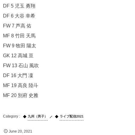
DF 5 児玉 勇翔
DF 6 大谷 幸希
FW 7 芦高 佑
MF 8 竹田 天馬
FW 9 牧田 陽太
GK 12 高城 亘
FW 13 石山 風吹
DF 16 大門 凜
MF 19 高良 陸斗
MF 20 別府 史雅
九州（男子）
ライブ配信2021
June
20
,
2021