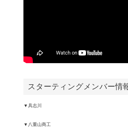
スターティングメンバー情
▼具志川
▼八重山商工