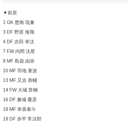
▼前原
1 GK 楚南 琉兼
3 DF 野原 海飛
4 DF 吉田 幸汰
7 FW 内間 汰星
8 MF 島袋 由弥
10 MF 羽地 童波
13 MF 又吉 恭輔
14 FW 大城 世楠
16 DF 兼城 憂丞
18 MF 幸喜泰斗
19 DF 赤平 常汰郎