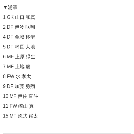
▼浦添
1 GK 山口 和真
2 DF 伊波 咲翔
4 DF 金城 柊聖
5 DF 瀬長 大地
6 MF 上原 緑生
7 MF 上地 慶
8 FW 水 孝太
9 DF 加藤 勇翔
10 MF 伊佐 直斗
11 FW 崎山 真
15 MF 湧武 裕太