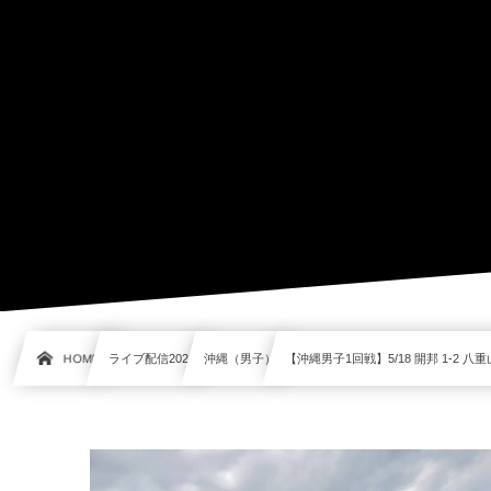
HOME
ライブ配信2021
沖縄（男子）
【沖縄男子1回戦】5/18 開邦 1-2 八