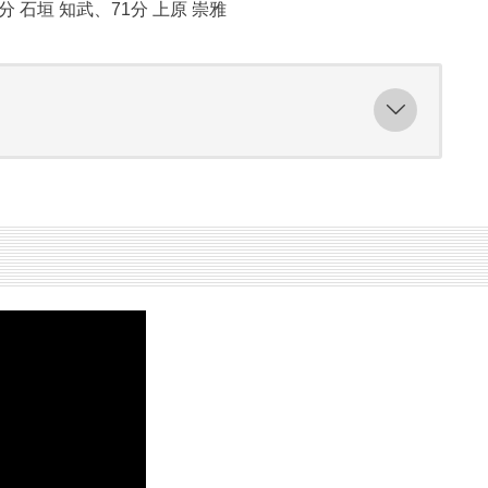
分 石垣 知武、71分 上原 崇雅