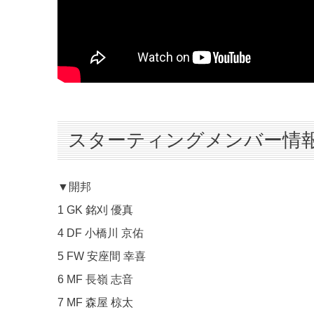
スターティングメンバー情
▼開邦
1 GK 銘刈 優真
4 DF 小橋川 京佑
5 FW 安座間 幸喜
6 MF 長嶺 志音
7 MF 森屋 椋太