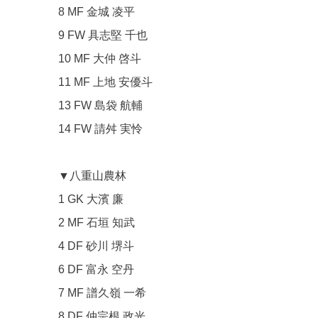
8 MF 金城 凌平
9 FW 具志堅 千也
10 MF 大仲 啓斗
11 MF 上地 安優斗
13 FW 島袋 航輔
14 FW 請舛 実怜
▼八重山農林
1 GK 大濱 廉
2 MF 石垣 知武
4 DF 砂川 堺斗
6 DF 富永 空丹
7 MF 譜久嶺 一希
8 DF 仲宗根 政光