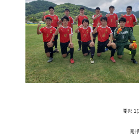
開邦 1(
開邦