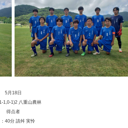
5月18日
1-1,0-1)2 八重山農林
得点者
：40分 請舛 実怜