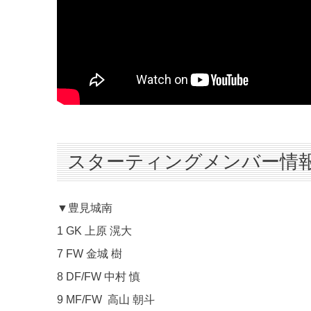
スターティングメンバー情
▼豊見城南
1 GK 上原 滉大
7 FW 金城 樹
8 DF/FW 中村 慎
9 MF/FW 高山 朝斗