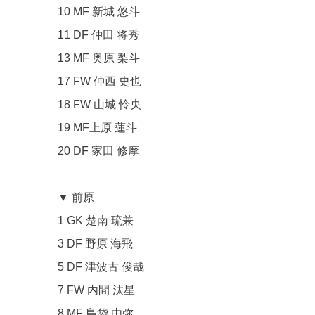
10 MF 新城 悠斗
11 DF 仲田 将秀
13 MF 奥原 梨斗
17 FW 仲西 史也
18 FW 山城 怜央
19 MF上原 蓮斗
20 DF 家田 修摩
▼ 前原
1 GK 楚南 琉兼
3 DF 野原 海飛
5 DF 津波古 俊哉
7 FW 内間 汰星
8 MF 島袋 由弥