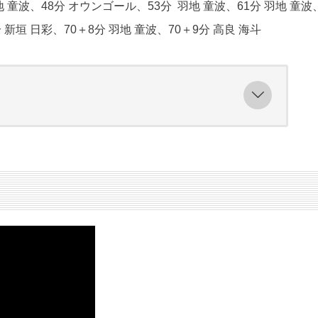
地 童波、48分 オウンゴール、53分 羽地 童波、61分 羽地 童波
分 新垣 日彩、70＋8分 羽地 童波、70＋9分 高良 海斗