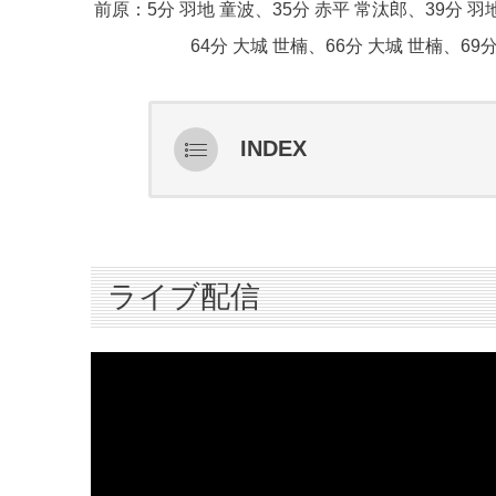
前原：5分 羽地 童波、35分 赤平 常汰郎、39分 羽
64分 大城 世楠、66分 大城 世楠、69
INDEX
ライブ配信
スターティングメンバー情報
ハイライト
ライブ配信
インタビュー