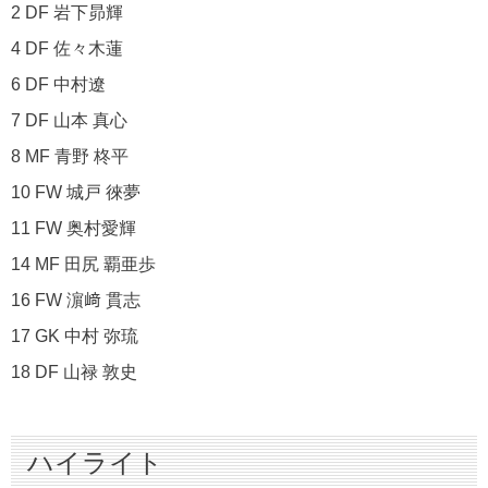
2 DF 岩下昴輝
4 DF 佐々木蓮
6 DF 中村遼
7 DF 山本 真心
8 MF 青野 柊平
10 FW 城戸 徠夢
11 FW 奥村愛輝
14 MF 田尻 覇亜歩
16 FW 濵﨑 貫志
17 GK 中村 弥琉
18 DF 山禄 敦史
ハイライト