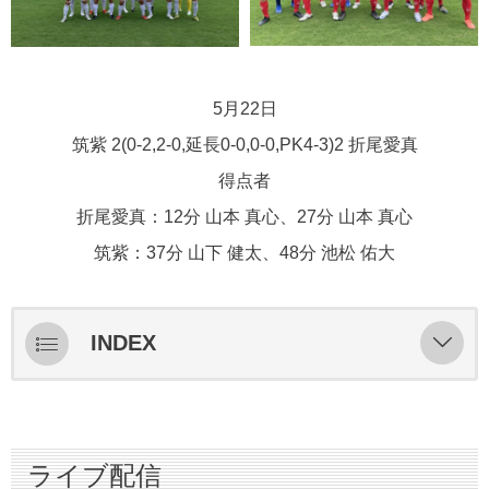
5月22日
筑紫 2(0-2,2-0,延長0-0,0-0,PK4-3)2 折尾愛真
得点者
折尾愛真：12分 山本 真心、27分 山本 真心
筑紫：37分 山下 健太、48分 池松 佑大
INDEX
ライブ配信
スターティングメンバー情報
ライブ配信
ハイライト