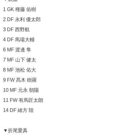
1 GK 権藤 佑樹
2 DF 永利 優太郎
3 DF 西野航
4 DF 馬場大輔
6 MF 渡邊 隼
7 MF 山下 健太
8 MF 池松 佑大
9 FW 髙木 樹羅
10 MF 元永 朝陽
11 FW 有馬匠太朗
14 DF 緒方 陸
▼折尾愛真