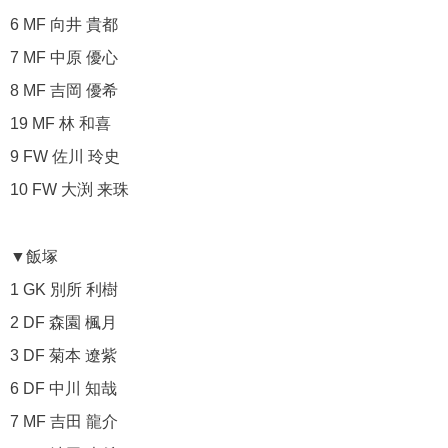
6 MF 向井 貴都
7 MF 中原 優心
8 MF 吉岡 優希
19 MF 林 和喜
9 FW 佐川 玲史
10 FW 大渕 来珠
▼飯塚
1 GK 別所 利樹
2 DF 森園 楓月
3 DF 菊本 遼紫
6 DF 中川 知哉
7 MF 吉田 龍介