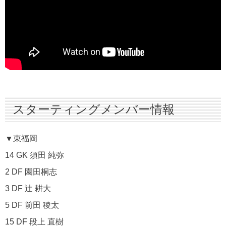
スターティングメンバー情報
▼東福岡
14 GK 須田 純弥
2 DF 園田桐志
3 DF 辻 耕大
5 DF 前田 稜太
15 DF 段上 直樹