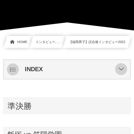
HOME
インタビュー, …
【福岡男子】試合後インタビュー2022
INDEX
準決勝
飯塚 vs 筑陽学園
準決勝
東海大福岡 vs 九国大付
準々決勝
九国大付 vs 福大若葉