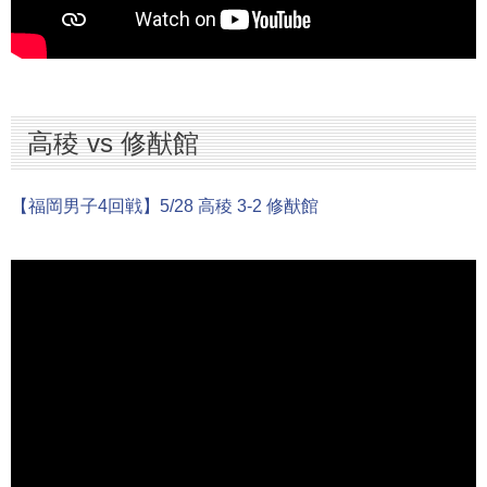
高稜 vs 修猷館
【福岡男子4回戦】5/28 高稜 3-2 修猷館