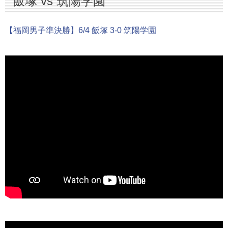
飯塚 vs 筑陽学園
高陵 vs 飯塚
【福岡男子準決勝】6/4 飯塚 3-0 筑陽学園
東福岡 vs 東海大福岡
希望が丘 vs 筑陽学園
4回戦
博多 vs 飯塚
東福岡 vs 誠修
福大若葉 vs 筑紫台
筑紫 vs 筑陽学園
高稜 vs 修猷館
九国大付 vs 春日
希望が丘 vs 北筑