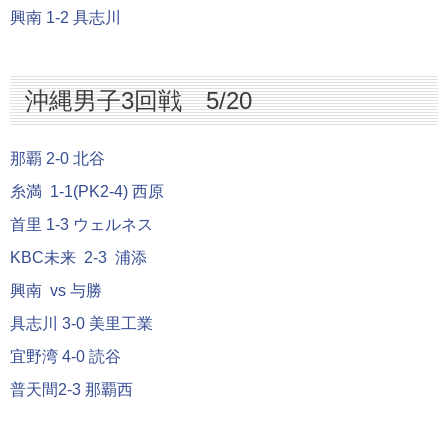
興南 1-2 具志川
沖縄男子3回戦 5/20
那覇 2-0 北谷
糸満 1-1(PK2-4) 西原
首里 1-3 ウェルネス
KBC未来 2-3 浦添
興南 vs 与勝
具志川 3-0 美里工業
宜野湾 4-0 読谷
普天間2-3 那覇西