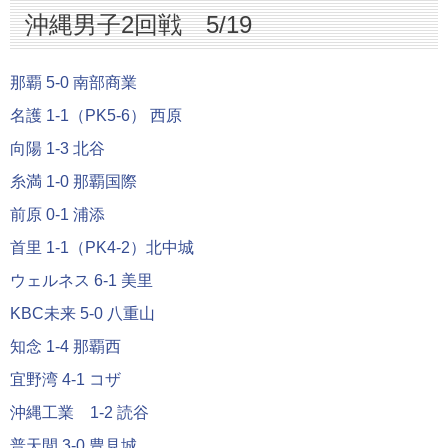
沖縄男子2回戦 5/19
那覇 5-0 南部商業
名護 1-1（PK5-6） 西原
向陽 1-3 北谷
糸満 1-0 那覇国際
前原 0-1 浦添
首里 1-1（PK4-2）北中城
ウェルネス 6-1 美里
KBC未来 5-0 八重山
知念 1-4 那覇西
宜野湾 4-1 コザ
沖縄工業 1-2 読谷
普天間 3-0 豊見城