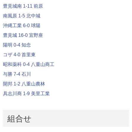
豊見城南 1-11 前原
南風原 1-5 北中城
沖縄工業 6-0 球陽
豊見城 16-0 宜野座
陽明 0-4 知念
コザ 4-0 首里東
昭和薬科 0-4 八重山商工
与勝 7-4 石川
開邦 1-2 八重山農林
具志川商 1-9 美里工業
組合せ