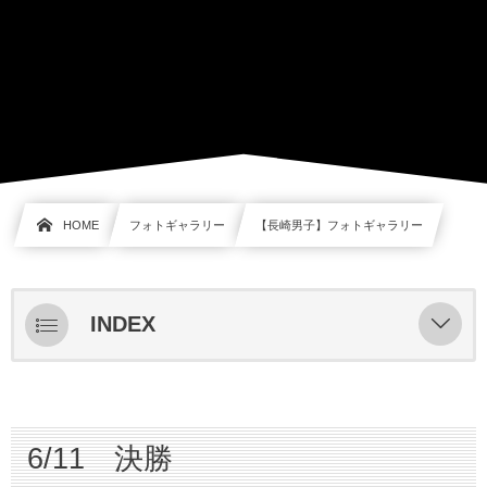
HOME
フォトギャラリー
【長崎男子】フォトギャラリー
INDEX
6/11 決勝
長崎総附 vs 長崎日大
6/11 決勝
6/10 準決勝