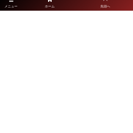
宮崎県大会
メニュー
ホーム
先頭へ
宮崎県高等学校体育連盟
宮崎県教育委員会
鹿児島県大会
鹿児島県高等学校体育連盟
鹿児島県教育委員会
沖縄県大会
沖縄県高等学校体育連盟
沖縄県教育委員会
©
2021 - 2026
九州高校総体サッカーライブ配信特設サイト