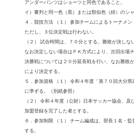
アンダーパンツはショーツと同色であること。
イ）審判と同一色（黒）または類似色（紺）のシ
４．競技方法 （１） 参加チームによるトーナメ
ただし、３位決定戦は行わない。
（２） 試合時間は、７０分とする。勝敗が決しな
なお決定しない場合はＰＫ方式により、次回出場
決勝戦については２０分延長戦を行い、なお勝敗
により決定する。
５．参加資格 （１） 令和４年度「第７０回大分
に準ずる。（別紙参照）
（２） 令和４年度（公財）日本サッカー協会、及
加盟登録を完了した者とする。
６．参加制限 （１） チーム編成は、部長１名・
する。