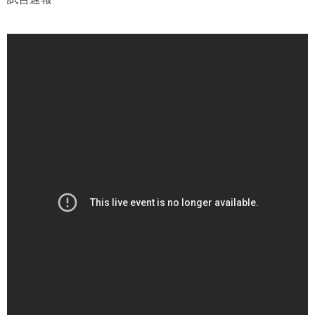
6/15（土）1回戦⑥ 12:30 東海大福岡 vs 日
章学園
6/15（土）1回戦⑦ 12:30 那覇西 vs 熊本国
府
6/15（土）1回戦⑧ 12:30 福大若葉 vs 鹿児
島城西
男子 準々決勝
6/16（日）準々決勝① 10:00 神村学園 vs 柳
ヶ浦
6/16（日）準々決勝② 10:00 国見 vs 大津
6/16（日）準々決勝③ 10:00 龍谷 vs 鹿児島
城西
6/16（日）準々決勝④ 10:00 熊本国府 vs 日
章学園