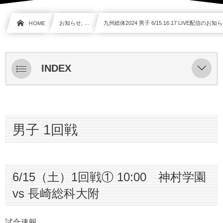
HOME
お知らせ, …
九州総体2024 男子 6/15.16.17 LIVE配信のお知
INDEX
男子 1回戦
6/15（土）1回戦① 10:00 神村学園 vs 長崎
総科大附
男子 1回戦
6/15（土）1回戦② 10:00 宮崎日大 vs 大津
6/15（土）1回戦③ 10:00 国見 vs 大分
6/15（土）1回戦① 10:00 神村学園
6/15（土）1回戦④ 10:00 柳ヶ浦 vs 佐賀学
vs 長崎総科大附
園
6/15（土）1回戦⑤ 12:30 龍谷 vs 興南
試合速報