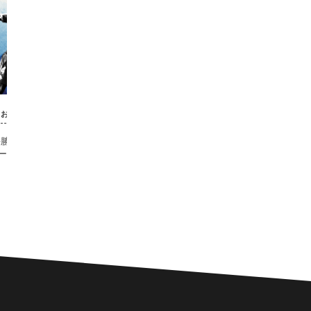
お知らせ
お知らせ
勝 試合後インタビュ
【福岡男子・女子】決勝ライブ配信
【福岡男
ー公開
のお知らせ