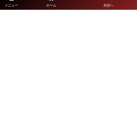
メニュー
ホーム
先頭へ
宮崎県高等学校体育連盟
宮崎県教育委員会
鹿児島県大会
鹿児島県高等学校体育連盟
鹿児島県教育委員会
沖縄県大会
沖縄県高等学校体育連盟
沖縄県教育委員会
©
2021 - 2026
九州高校総体サッカーライブ配信特設サイト