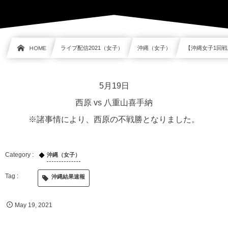
HOME
ライブ配信2021（女子）
沖縄（女子）
【沖縄女子1回戦】
5月19日
西原 vs 八重山喜手納
※諸事情により、西原の不戦勝となりました。
沖縄（女子）
沖縄結果速報
May
19
,
2021