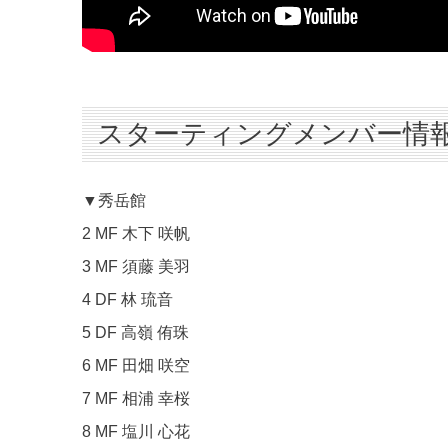
スターティングメンバー情
▼秀岳館
2 MF 木下 咲帆
3 MF 須藤 美羽
4 DF 林 琉音
5 DF 高嶺 侑珠
6 MF 田畑 咲空
7 MF 相浦 幸桜
8 MF 塩川 心花