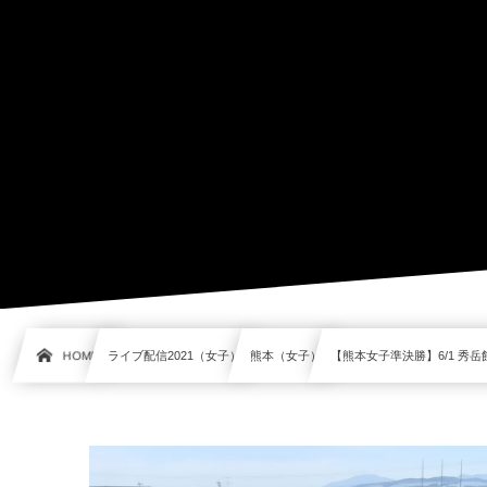
HOME
ライブ配信2021（女子）
熊本（女子）
【熊本女子準決勝】6/1 秀岳館