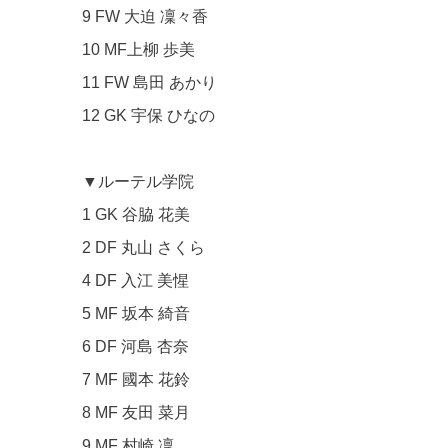
9 FW 大迫 凜々香
10 MF上柳 歩美
11 FW 島田 あかり
12 GK 宇保 ひなの
▼ルーテル学院
1 GK 谷脇 花美
2 DF 丸山 さくら
4 DF 入江 美惺
5 MF 坂本 綺音
6 DF 河島 杏奈
7 MF 國本 花鈴
8 MF 友田 菜月
9 MF 村崎 凜