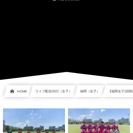
HOME
ライブ配信2021（女子）
福岡（女子）
【福岡女子2回戦】