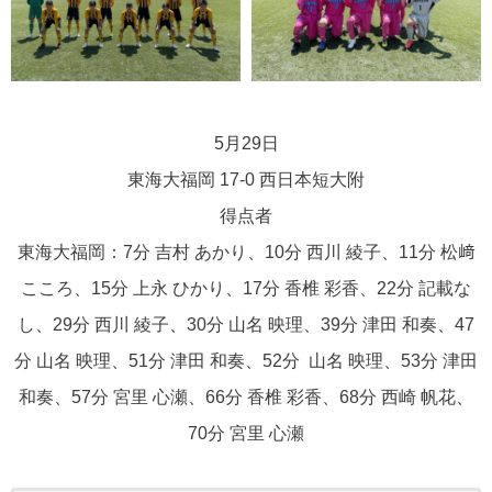
5月29日
東海大福岡 17-0 西日本短大附
得点者
東海大福岡：7分 吉村 あかり、10分 西川 綾子、11分 松﨑
こころ、15分 上永 ひかり、17分 香椎 彩香、22分 記載な
し、29分 西川 綾子、30分 山名 映理、39分 津田 和奏、47
分 山名 映理、51分 津田 和奏、52分 山名 映理、53分 津田
和奏、57分 宮里 心瀬、66分 香椎 彩香、68分 西崎 帆花、
70分 宮里 心瀬