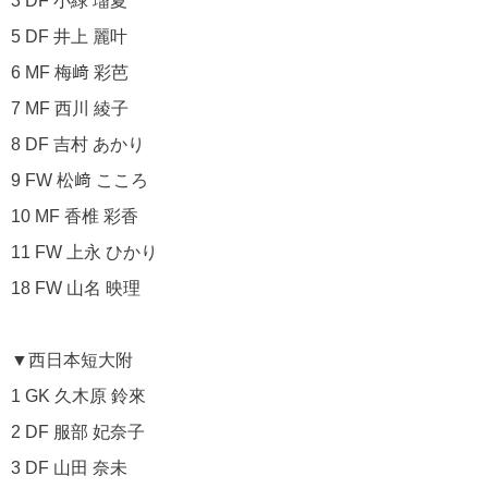
3 DF 小緑 瑠夏
5 DF 井上 麗叶
6 MF 梅﨑 彩芭
7 MF 西川 綾子
8 DF 吉村 あかり
9 FW 松﨑 こころ
10 MF 香椎 彩香
11 FW 上永 ひかり
18 FW 山名 映理
▼西日本短大附
1 GK 久木原 鈴來
2 DF 服部 妃奈子
3 DF 山田 奈未