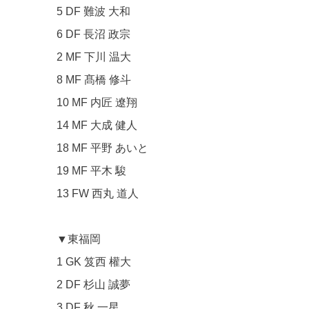
5 DF 難波 大和
6 DF 長沼 政宗
2 MF 下川 温大
8 MF 髙橋 修斗
10 MF 内匠 遼翔
14 MF 大成 健人
18 MF 平野 あいと
19 MF 平木 駿
13 FW 西丸 道人
▼東福岡
1 GK 笈西 權大
2 DF 杉山 誠夢
3 DF 秋 一星