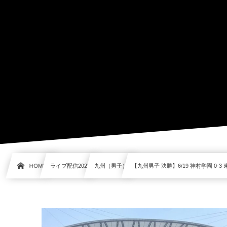
HOME
ライブ配信2023
九州（男子）
【九州男子 決勝】6/19 神村学園 0-3