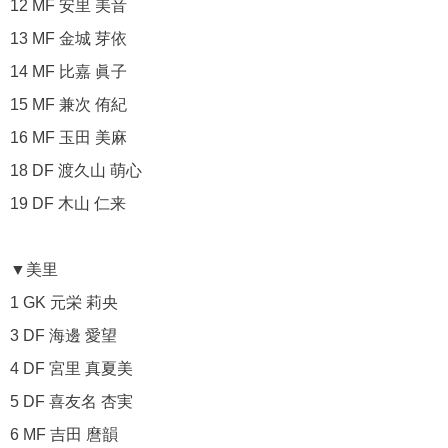
12 MF 安里 美音
13 MF 金城 芽依
14 MF 比嘉 眞子
15 MF 兼次 侑紀
16 MF 玉田 美麻
18 DF 渡久山 萌心
19 DF 木山 仁来
▼美里
1 GK 元栄 莉央
3 DF 海邊 愛望
4 DF 宮里 真夏美
5 DF 喜友名 杏実
6 MF 吉田 麿韻