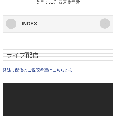
美里：31分 石原 樹里愛
INDEX
ライブ配信
スターティングメンバー情報
ライブ配信
ハイライト
インタビュー
見逃し配信のご視聴希望はこちらから
フォトギャラリー