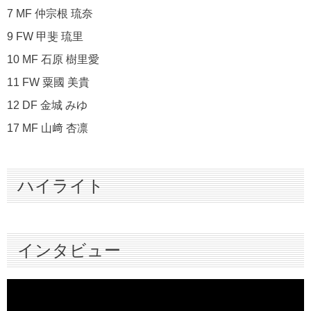
7 MF 仲宗根 琉奈
9 FW 甲斐 琉里
10 MF 石原 樹里愛
11 FW 粟國 美貴
12 DF 金城 みゆ
17 MF 山﨑 杏凛
ハイライト
インタビュー