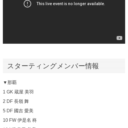
スターティングメンバー情報
▼那覇
1 GK 蔵屋 美羽
2 DF 長嶺 舞
5 DF 國吉 愛美
10 FW 伊是名 柊