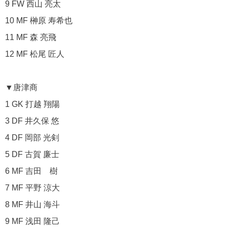
9 FW 西山 亮太
10 MF 榊原 寿希也
11 MF 森 亮飛
12 MF 松尾 匠人
▼唐津商
1 GK 打越 翔陽
3 DF 井久保 悠
4 DF 岡部 光剣
5 DF 古賀 廉士
6 MF 吉田 樹
7 MF 平野 涼大
8 MF 井山 海斗
9 MF 浅田 隆己