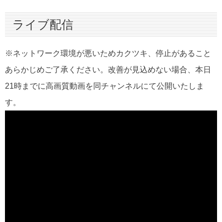
スターティングメンバー情報
ライブ配信
ハイライト
インタビュー
※ネットワーク環境が悪いためカクツキ、停止があること
あらかじめご了承ください。
改善が見込めない場合、本日
21時までに高画質動画を同チャンネルにて公開いたしま
す。