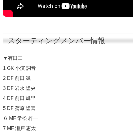
スターティングメンバー情報
▼有田工
1 GK 小濱 詞音
2 DF 前田 颯
3 DF 岩永 隆央
4 DF 前田 凱里
5 DF 蒲原 隆喜
６ MF 常松 柊一
7 MF 瀬戸 恵太