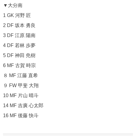
▼大分南
1 GK 河野 匠
2 DF 坂本 勇良
3 DF 江原 陽南
4 DF 若林 歩夢
5 DF 神田 尭樹
6 MF 古賀 時宗
８ MF 江藤 直希
９ FW 甲斐 大翔
10 MF 片山 晴斗
14 MF 吉廣 心太郎
16 MF 後藤 快斗