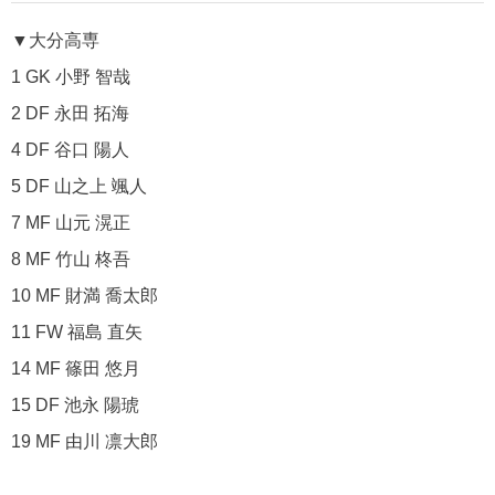
▼大分高専
1 GK 小野 智哉
2 DF 永田 拓海
4 DF 谷口 陽人
5 DF 山之上 颯人
7 MF 山元 滉正
8 MF 竹山 柊吾
10 MF 財満 喬太郎
11 FW 福島 直矢
14 MF 篠田 悠月
15 DF 池永 陽琥
19 MF 由川 凛大郎