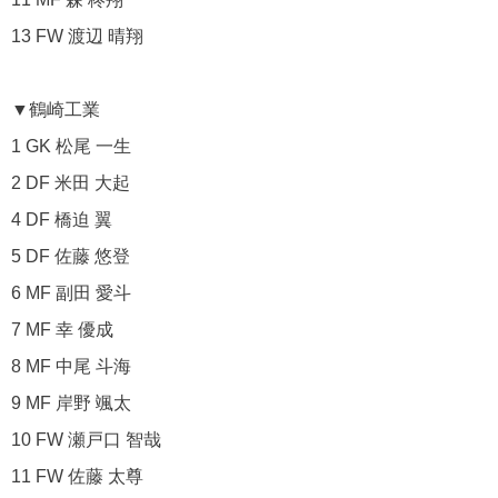
13 FW 渡辺 晴翔
▼鶴崎工業
1 GK 松尾 一生
2 DF 米田 大起
4 DF 橋迫 翼
5 DF 佐藤 悠登
6 MF 副田 愛斗
7 MF 幸 優成
8 MF 中尾 斗海
9 MF 岸野 颯太
10 FW 瀬戸口 智哉
11 FW 佐藤 太尊