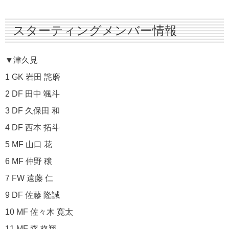
スターティングメンバー情報
▼津久見
1 GK 岩田 詫磨
2 DF 田中 颯斗
3 DF 久保田 和
4 DF 西本 拓斗
5 MF 山口 花
6 MF 仲野 穣
7 FW 遠藤 仁
9 DF 佐藤 隆誠
10 MF 佐々木 寛太
11 MF 森 柊翔