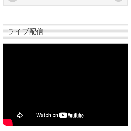
ライブ配信
スターティングメンバー情報
ライブ配信
ハイライト
インタビュー