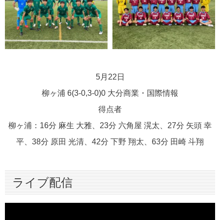
5月22日
柳ヶ浦 6(3-0,3-0)0 大分商業・国際情報
得点者
柳ヶ浦：16分 麻生 大雅、23分 六角屋 滉太、27分 矢頭 幸
平、38分 原田 光清、42分 下野 翔太、63分 田崎 斗翔
ライブ配信