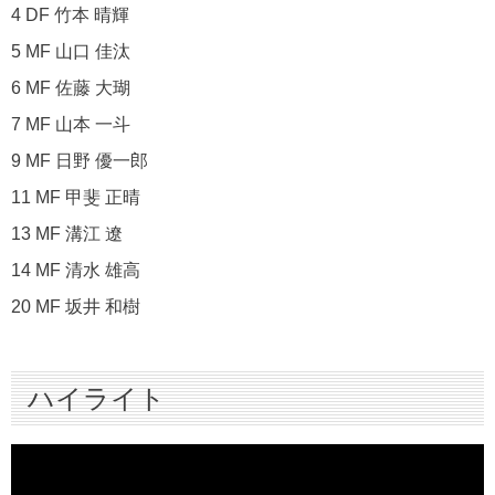
4 DF 竹本 晴輝
5 MF 山口 佳汰
6 MF 佐藤 大瑚
7 MF 山本 一斗
9 MF 日野 優一郎
11 MF 甲斐 正晴
13 MF 溝江 遼
14 MF 清水 雄高
20 MF 坂井 和樹
ハイライト