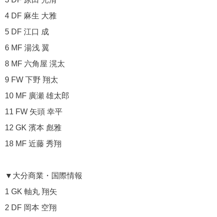
4 DF 麻生 大雅
5 DF 江口 成
6 MF 湯浅 翼
8 MF 六角屋 滉太
9 FW 下野 翔太
10 MF 廣瀬 雄太郎
11 FW 矢頭 幸平
12 GK 濱本 彪雅
18 MF 近藤 秀翔
▼大分商業・国際情報
1 GK 軸丸 翔矢
2 DF 岡本 空翔