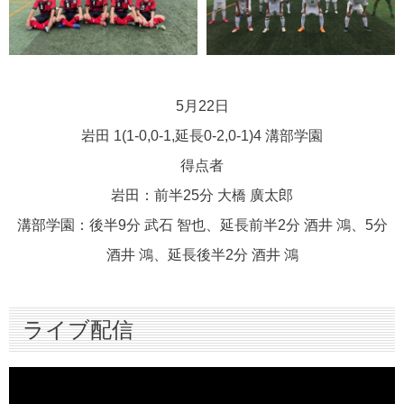
5月22日
岩田 1(1-0,0-1,延長0-2,0-1)4 溝部学園
得点者
岩田：前半25分 大橋 廣太郎
溝部学園：後半9分 武石 智也、延長前半2分 酒井 鴻、5分
酒井 鴻、延長後半2分 酒井 鴻
ライブ配信