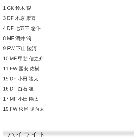
1 GK 鈴木 響
3 DF 木原 康喜
4 DF 七五三 悠斗
8 MF 酒井 鴻
9 FW 下山 陵河
10 MF 甲斐 信之介
11 FW 國安 佑樹
15 DF 小田 竣太
16 DF 白石 颯
17 MF 小田 陽太
19 FW 松尾 陽向太
ハイライト