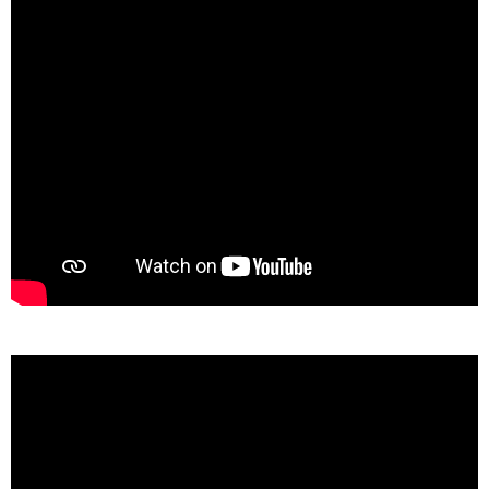
5/30 準々決勝
熊本国府 vs 学園大付
秀岳館 vs ルーテル
大津 vs 熊本工
開新 vs 慶誠
5/29 4回戦
東稜 vs ルーテル
熊本商 vs 熊本工
学園大付 vs 熊本北
開新 vs 鹿本
大津 vs 東海星翔