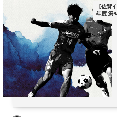
【佐賀イ
年度 第