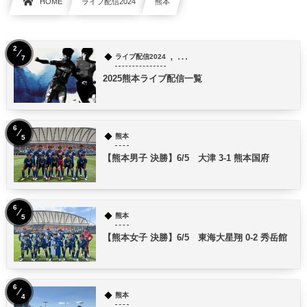
HOME
ライブ配信2024
熊本
2
, …
ライブ配信2024
7
2025熊本ライブ配信一覧
6
熊本
5
【熊本男子 決勝】6/5 大津 3-1 熊本国府
6
熊本
5
【熊本女子 決勝】6/5 東海大星翔 0-2 秀岳館
6
熊本
4