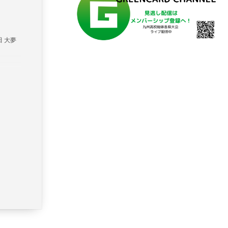
濵田 大夢