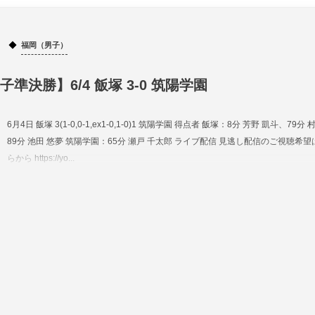
福岡（男子）
準決勝】6/4 飯塚 3-0 筑陽学園
6月4日 飯塚 3(1-0,0-1,ex1-0,1-0)1 筑陽学園 得点者 飯塚：8分 芳野 凱斗、79分 
89分 池田 悠夢 筑陽学園：65分 瀬戸 千太郎 ライブ配信 見逃し配信のご視聴希
らから https://yo...