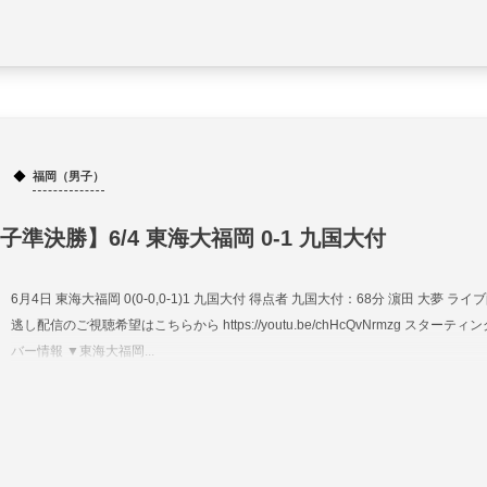
福岡（男子）
子準決勝】6/4 東海大福岡 0-1 九国大付
6月4日 東海大福岡 0(0-0,0-1)1 九国大付 得点者 九国大付：68分 濵田 大夢 ライ
逃し配信のご視聴希望はこちらから https://youtu.be/chHcQvNrmzg スターティ
バー情報 ▼東海大福岡...