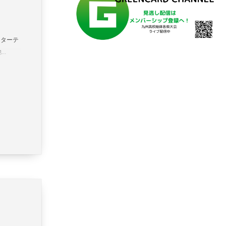
4 スターテ
..