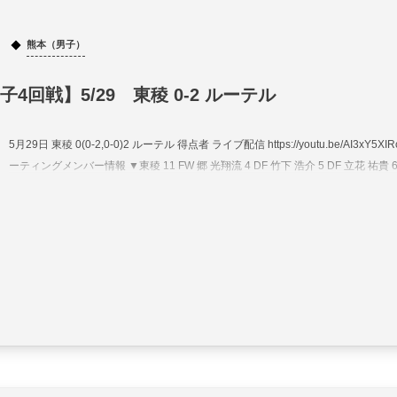
熊本（男子）
4回戦】5/29 東稜 0-2 ルーテル
5月29日 東稜 0(0-2,0-0)2 ルーテル 得点者 ライブ配信 https://youtu.be/AI3xY5XIR
ーティングメンバー情報 ▼東稜 11 FW 郷 光翔流 4 DF 竹下 浩介 5 DF 立花 祐貴 6 M