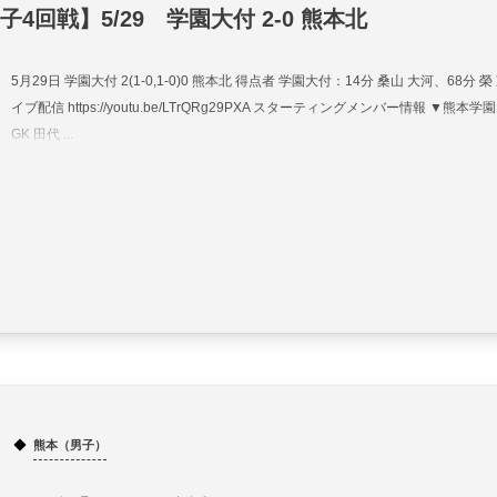
4回戦】5/29 学園大付 2-0 熊本北
5月29日 学園大付 2(1-0,1-0)0 熊本北 得点者 学園大付：14分 桑山 大河、68分 榮
イブ配信 https://youtu.be/LTrQRg29PXA スターティングメンバー情報 ▼熊本学園
GK 田代 ...
熊本（男子）