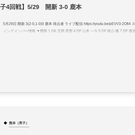
4回戦】5/29 開新 3-0 鹿本
5月29日 開新 3(2-0,1-0)0 鹿本 得点者 ライブ配信 https://youtu.be/pEVV3-2Ofi
ィングメンバー情報 ▼開新 1 GK 北岡 星那 4 DF 山本 一斗 5 DF 槌山 颯 7 DF 蓮池.
熊本（男子）