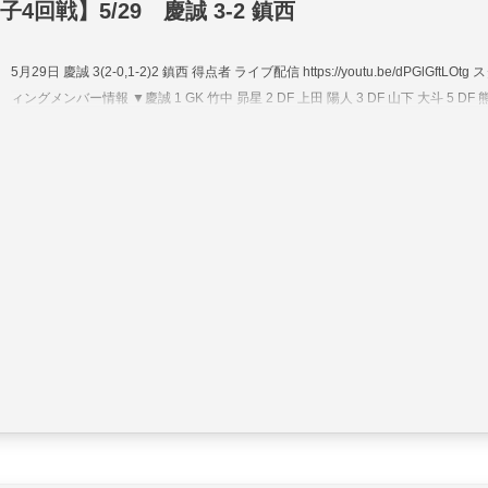
4回戦】5/29 慶誠 3-2 鎮西
5月29日 慶誠 3(2-0,1-2)2 鎮西 得点者 ライブ配信 https://youtu.be/dPGlGftLOtg
ィングメンバー情報 ▼慶誠 1 GK 竹中 昴星 2 DF 上田 陽人 3 DF 山下 大斗 5 DF 熊.