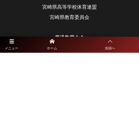
宮崎県高等学校体育連盟
宮崎県教育委員会
鹿児島県大会
鹿児島県高等学校体育連盟
メニュー
ホーム
先頭へ
鹿児島県教育委員会
沖縄県大会
沖縄県高等学校体育連盟
沖縄県教育委員会
©
2021 - 2026
九州高校総体サッカーライブ配信特設サイト