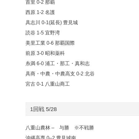
首里 0-2 那覇
西原 1-2 名護
具志川 0-1(延長) 豊見城
読谷 1-5 宜野湾
美里工業 0-6 那覇国際
前原 3-0 昭和薬科
糸満 6-0 浦工・那工・真和志
具商・中農・中農高支 0-2 北谷
宮古 0-1 八重山商工
1回戦 5/28
八重山農林 – 与勝 ※不戦勝
沖縄高専 0–2 豊見城南