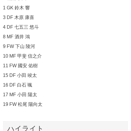
1 GK 鈴木 響
3 DF 木原 康喜
4 DF 七五三 悠斗
8 MF 酒井 鴻
9 FW 下山 陵河
10 MF 甲斐 信之介
11 FW 國安 佑樹
15 DF 小田 竣太
16 DF 白石 颯
17 MF 小田 陽太
19 FW 松尾 陽向太
ハイライト