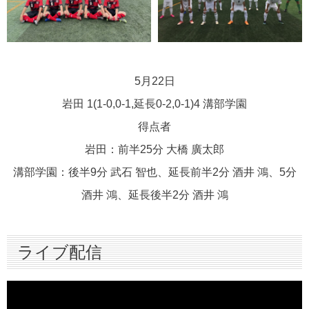
5月22日
岩田 1(1-0,0-1,延長0-2,0-1)4 溝部学園
得点者
岩田：前半25分 大橋 廣太郎
溝部学園：後半9分 武石 智也、延長前半2分 酒井 鴻、5分
酒井 鴻、延長後半2分 酒井 鴻
ライブ配信