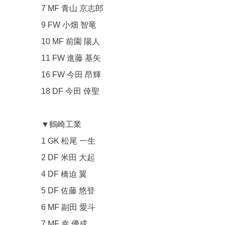
7 MF 青山 京志郎
9 FW 小畑 智竜
10 MF 前園 陽人
11 FW 進藤 基矢
16 FW 今田 昂輝
18 DF 今田 倖聖
▼鶴崎工業
1 GK 松尾 一生
2 DF 米田 大起
4 DF 橋迫 翼
5 DF 佐藤 悠登
6 MF 副田 愛斗
7 MF 幸 優成