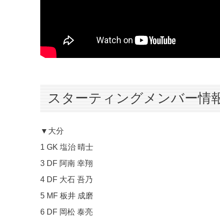
スターティングメンバー情
▼大分
1 GK 塩治 晴士
3 DF 阿南 幸翔
4 DF 大石 吾乃
5 MF 板井 成磨
6 DF 岡松 泰亮