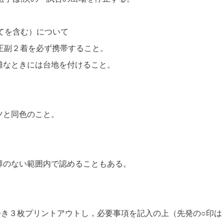
全てを含む）について
，正副２着を必ず携帯すること。
難なときには台地を付けること。
ツと同色のこと。
障のない範囲内で認めることもある。
き３枚プリントアウトし，必要事項を記入の上（先発の○印は