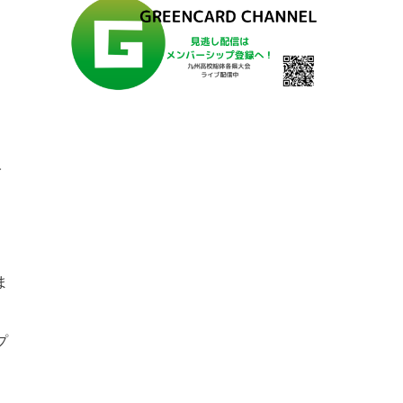
人
ま
プ