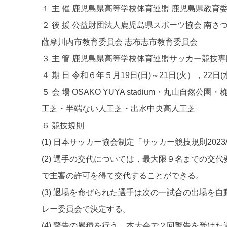
１ 主 催 鹿児島県高等学校体育連盟 鹿児島県教育
２ 後 援 公益財団法人鹿児島県スポーツ協会 南さ
薩摩川内市教育委員会 志布志市教育委員会
３ 主 管 鹿児島県高等学校体育連盟サッカー競技
４ 期 日 令和６年５月19日(日)～21日(火），22日(
５ 会 場 OSAKO YUYA stadium・丸山自
工芝・半端ない人工芝・出水中央高人工芝
６ 競技規則
(1) 日本サッカー協会制定「サッカー競技規則2023/
(2) 選手の交代については，最大限９名までの交
で主審の許可を得て交代することができる。
(3) 退場を命ぜられた選手は次の一試合の出場を
レー委員会で決定する。
(4) 警告の累積を行う。本大会で２回警告を受け