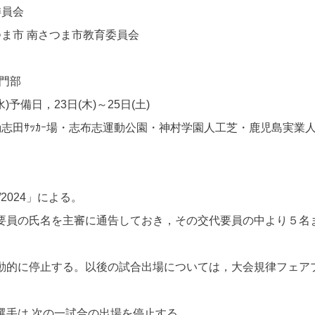
委員会
つま市 南さつま市教育委員会
専門部
水)予備日，23日(木)～25日(土)
然公園・桷志田ｻｯｶｰ場・志布志運動公園・神村学園人工芝・鹿児島実業
2024」による。
代要員の氏名を主審に通告しておき，その交代要員の中より５名
自動的に停止する。以後の試合出場については，大会規律フェア
た選手は,次の一試合の出場を停止する。