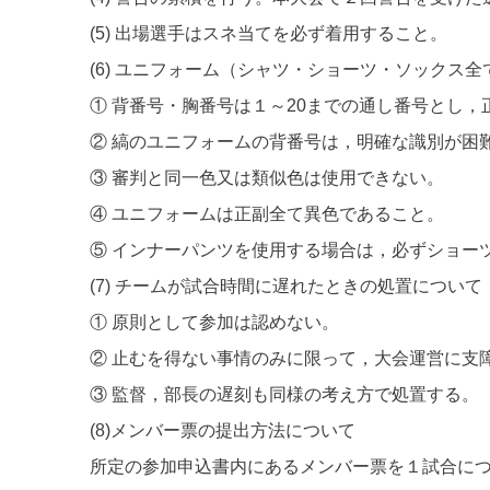
(5) 出場選手はスネ当てを必ず着用すること。
(6) ユニフォーム（シャツ・ショーツ・ソックス
① 背番号・胸番号は１～20までの通し番号とし
② 縞のユニフォームの背番号は，明確な識別が困
③ 審判と同一色又は類似色は使用できない。
④ ユニフォームは正副全て異色であること。
⑤ インナーパンツを使用する場合は，必ずショー
(7) チームが試合時間に遅れたときの処置について
① 原則として参加は認めない。
② 止むを得ない事情のみに限って，大会運営に支
③ 監督，部長の遅刻も同様の考え方で処置する。
(8)メンバー票の提出方法について
所定の参加申込書内にあるメンバー票を１試合につ