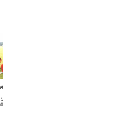
沖縄（女子）
沖縄（女子）
勝】5/21 美里 3-0
【沖縄女子準々決勝】5/21 前原 1-2
【沖縄女子
那覇商業
浦添