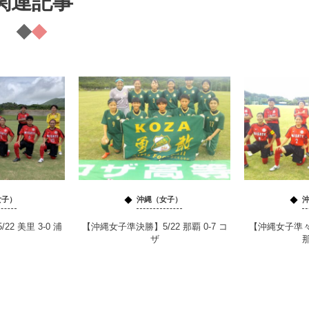
関連記事
女子）
沖縄（女子）
2 美里 3-0 浦
【沖縄女子準決勝】5/22 那覇 0-7 コ
【沖縄女子準々決
ザ