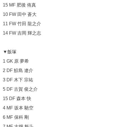
15 MF 肥後 侑真
10 FW 田中 蒼大
11 FW 竹田 龍之介
14 FW 吉岡 輝之志
▼飯塚
1 GK 原 夢希
2 DF 鮫島 遼介
3 DF 木下 宗祐
5 DF 古賀 俊之介
15 DF 森本 快
4 MF 坂本 馳空
6 MF 保科 剛
7 MF 古畑 魁斗