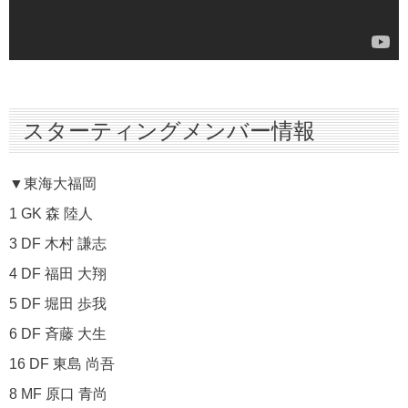
スターティングメンバー情報
▼東海大福岡
1 GK 森 陸人
3 DF 木村 謙志
4 DF 福田 大翔
5 DF 堀田 歩我
6 DF 斉藤 大生
16 DF 東島 尚吾
8 MF 原口 青尚