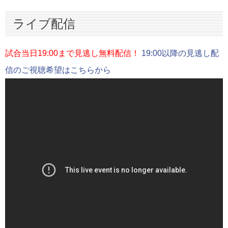
スターティングメンバー情報
ライブ配信
ハイライト
インタビュー
試合当日19:00まで見逃し無料配信！
19:00以降の見逃し配
信のご視聴希望はこちらから