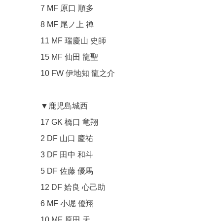
7 MF 原口 順多
8 MF 尾ノ上 禅
11 MF 瑞慶山 史師
15 MF 仙田 龍聖
10 FW 伊地知 龍之介
▼鹿児島城西
17 GK 橋口 竜翔
2 DF 山口 慶祐
3 DF 田中 和斗
5 DF 佐藤 優馬
12 DF 姶良 心己助
6 MF 小堀 優翔
10 MF 原田 天