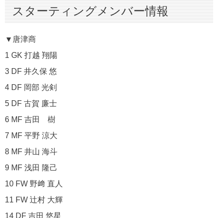
スターティングメンバー情報
▼唐津商
1 GK 打越 翔陽
3 DF 井久保 悠
4 DF 岡部 光剣
5 DF 古賀 廉士
6 MF 吉田 樹
7 MF 平野 涼大
8 MF 井山 海斗
9 MF 浅田 隆己
10 FW 野﨑 直人
11 FW 辻村 大輝
14 DF 吉田 悠星