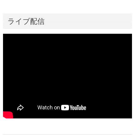
スターティングメンバー情報
ライブ配信
ハイライト
インタビュー