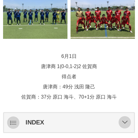
6月1日
唐津商 1(0-0,1-2)2 佐賀商
得点者
唐津商：49分 浅田 隆己
佐賀商：37分 原口 海斗、70+1分 原口 海斗
INDEX
ライブ配信