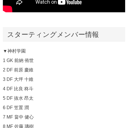
スターティングメンバー情報
▼神村学園
1 GK 前納 侑世
2 DF 前原 慶維
3 DF 大坪 十維
4 DF 比良 柊斗
5 DF 抜水 昂太
6 DF 笠置 潤
7 MF 畠中 健心
8 MF 佐藤 璃樹