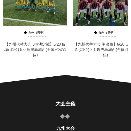
九州（男子）
九州（男子）
【九州代替大会 3位決定戦】6/20 飯
【九州代替大会 準決勝】6/20 日
塚(B1位) 5-0 鹿児島城西(全体2位の1
園(C1位) 2-1 鹿児島城西(全体2位
位)
位)
大会主催
九州大会