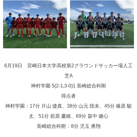
6月19日
宮崎日本大学高校第2グラウンドサッカー場人工
芝A
神村学園 5(2-1,3-0)1 長崎総合科附
得点者
神村学園：17分 片山 捷真、38分 山元 陸未、45分 篠原 駿
太、51分 前原 慶維、69分 畠中 健心
長崎総合科附：8分 児玉 勇翔