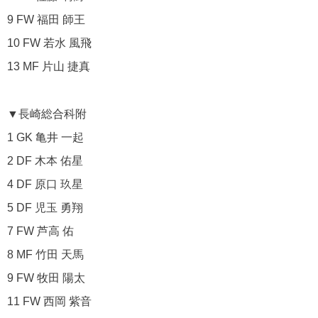
9 FW 福田 師王
10 FW 若水 風飛
13 MF 片山 捷真
▼長崎総合科附
1 GK 亀井 一起
2 DF 木本 佑星
4 DF 原口 玖星
5 DF 児玉 勇翔
7 FW 芦高 佑
8 MF 竹田 天馬
9 FW 牧田 陽太
11 FW 西岡 紫音