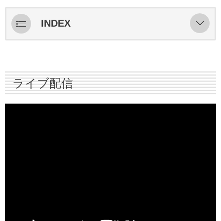
INDEX
ライブ配信
スターティングメンバー情報
ライブ配信
ハイライト
インタビュー