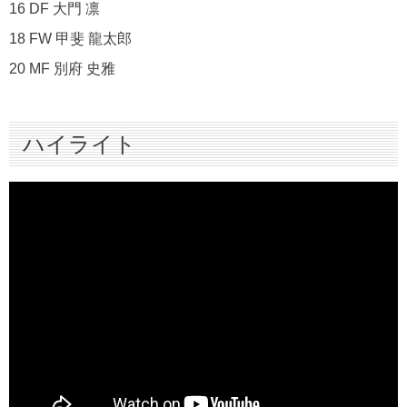
16 DF 大門 凛
18 FW 甲斐 龍太郎
20 MF 別府 史雅
ハイライト